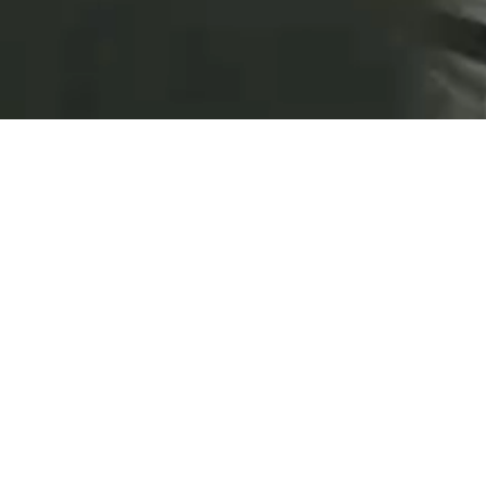
CICAD
Depuis près de 40 ans CICAD accompagne les
projets de construction de bâtiment les plus
stimulants au travers des missions d’études de
faisabilité, de coordination des études, de Maîtrise
d’Œuvre d’exécution et d’Ordonnancement-
Pilotage-Coordination.
Notre approche allie
: