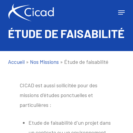
Skip
Menu
to
Close
main
Menu
ÉTUDE DE FAISABILITÉ
content
Accueil
»
Nos Missions
»
Étude de faisabilité
CICAD est aussi sollicitée pour des
missions d’études ponctuelles et
particulières :
Etude de faisabilité d’un projet dans
un contexte ou un environnement