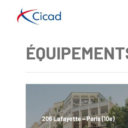
Skip
to
main
content
ÉQUIPEMENT
206 Lafayette – Paris (10e)