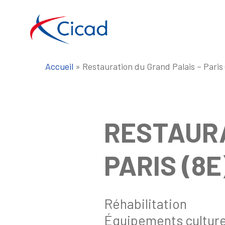
Skip
to
main
content
Accueil
»
Restauration du Grand Palais – Paris 
RESTAURA
PARIS (8E
Réhabilitation
Équipements culture