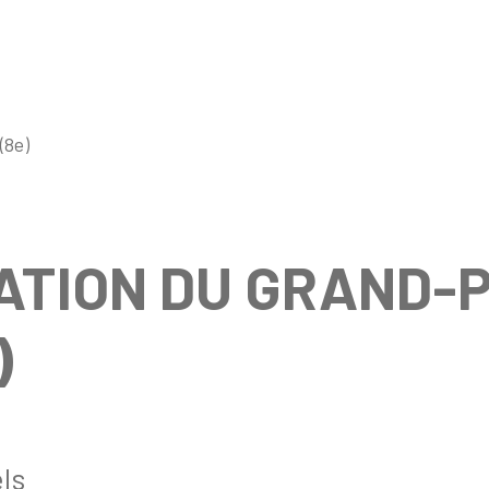
(8e)
TION DU GRAND-P
)
ls