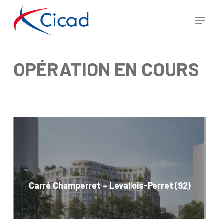
Skip
Menu
to
Close
main
Menu
content
OPÉRATION EN COURS
Carré Champerret – Levallois-Perret (92)